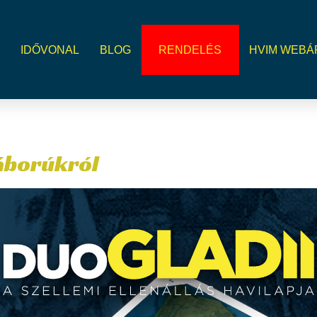
T
IDŐVONAL
BLOG
RENDELÉS
HVIM WEBÁ
háborúkról