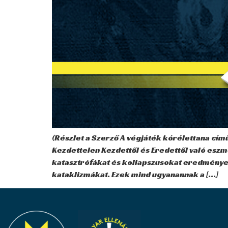
(Részlet a Szerző A végjáték kórélettana című
Kezdettelen Kezdettől és Eredettől való eszm
katasztrófákat és kollapszusokat eredményez
kataklizmákat. Ezek mind ugyanannak a […]