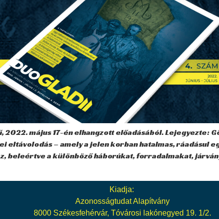
, 2022. május 17-én elhangzott előadásából. Lejegyezte: Gön
ei eltávolodás – amely a jelen korban hatalmas, ráadásul 
, beleértve a különböző háborúkat, forradalmakat, járván
Kiadja:
Azonosságtudat Alapítvány
8000 Székesfehérvár, Tóvárosi lakónegyed 19. 1/2.